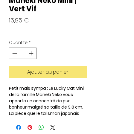
Maneki Neko Mini |
Vert Vif
Prix
15,95 €
Quantité
*
Ajouter au panier
Petit mais sympa : Le Lucky Cat Mini
de la famille Maneki Neko vous
apporte un concentré de pur
bonheur malgré sa taille de 9,8 cm.
La pièce que le talisman japonais
porte avec lui signifie « SEN MAN RYOU
», ce qui signifie pour vous 10 millions
de pièces d'or. Le nouvel ajout dans