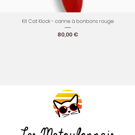
Aperçu rapide
Kit Cat Klock - canne à bonbons rouge
Prix
80,00 €