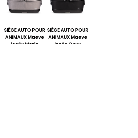
SIÈGE AUTO POUR
SIÈGE AUTO POUR
ANIMAUX Maeve
ANIMAUX Maeve
iso6x Merle
iso6x Onyx
Prix
Prix
439,00 €
439,00 €
Ajouter au
Ajouter au
panier
panier
1
/
1