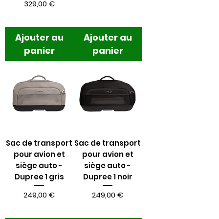
Prix
329,00 €
Ajouter au
Ajouter au
panier
panier
Sac de transport
Sac de transport
pour avion et
pour avion et
siège auto -
siège auto -
Dupree 1 gris
Dupree 1 noir
Prix
Prix
249,00 €
249,00 €