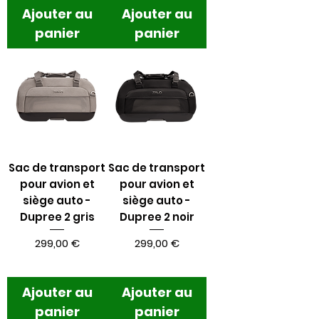
Ajouter au
Ajouter au
panier
panier
Sac de transport
Sac de transport
pour avion et
pour avion et
siège auto -
siège auto -
Dupree 2 gris
Dupree 2 noir
Prix
Prix
299,00 €
299,00 €
Ajouter au
Ajouter au
panier
panier