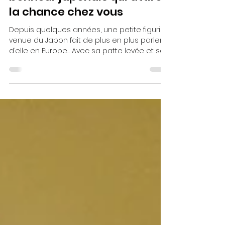
🐾 Le Maneki Neko : le porte-
bonheur japonais qui attire
la chance chez vous
Depuis quelques années, une petite figurine
venue du Japon fait de plus en plus parler
d’elle en Europe… Avec sa patte levée et son
air malicieux, le Maneki Neko s’impose
comme un véritable symbole de chance,
de prospérité et de bonheur. Sur notre
boutique en ligne, nous avons sélectionné
pour vous des modèles uniques de Maneki
Neko, alliant tradition et modernité, pour
apporter une touche originale et positive à
votre intérieur. Maneki neko colorés ✨ Une
histoire riche de se