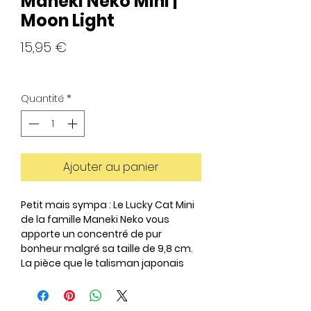
Maneki Neko Mini |
Moon Light
Prix
15,95 €
Quantité
*
Ajouter au panier
Petit mais sympa : Le Lucky Cat Mini
de la famille Maneki Neko vous
apporte un concentré de pur
bonheur malgré sa taille de 9,8 cm.
La pièce que le talisman japonais
porte avec lui signifie « SEN MAN RYOU
», ce qui signifie pour vous 10 millions
de pièces d'or.