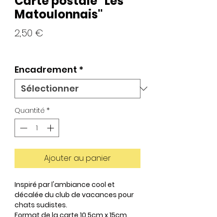
Carte postale "Les
Matoulonnais"
Prix
2,50 €
Encadrement
*
Quantité
*
Ajouter au panier
Inspiré par l'ambiance cool et
décalée du club de vacances pour
chats sudistes.
Format de la carte 10.5cm x 15cm