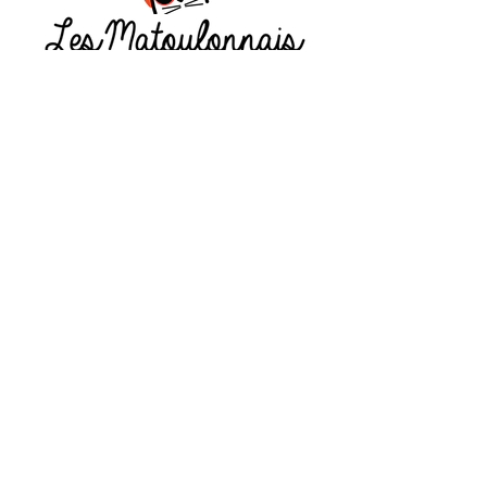
Concept Store 100% Chat
Suivez nous
CONTACT
contact@lesmatoulonnais.com
0973548987
LIENS UTILES
Conditions générales
Notre histoire
Inscrivez-vous à la newsletter