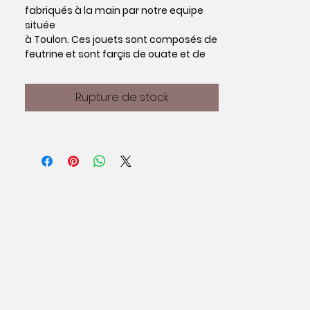
fabriqués à la main par notre equipe
située
à Toulon. Ces jouets sont composés de
feutrine et sont farçis de ouate et de
cataire Bio cultivée en France. La
cataire est une plante dont les chats
Rupture de stock
raffolent et qui les stimule pour
favoriser le jeu.
Tous nos jouets son testés et validés
par nos petits pensionnaires ^^
Dimensions approximatives : Hauteur
7.5 cm - Largeur 7.5 cm