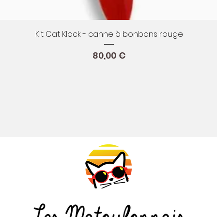
Aperçu rapide
Kit Cat Klock - canne à bonbons rouge
Prix
80,00 €