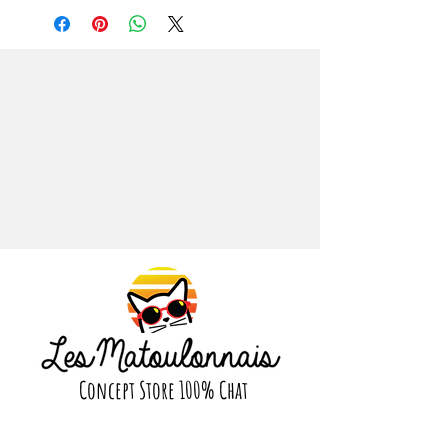
deviendra leur nouvelle passion : ils
ne pourront plus s’en passer. Grâce à
une cuisson douce et une
transformation manuelle, le produit
conserve intactes ses
caractéristiques organoleptiques
pour assurer une nutrition optimale
et un maximum de goût pour vos
félins.
Composition : sauce au poisson,
maquereau 28 %, sardines 28 %,
poulpe 4 %, amidon de tapioca,
paprika.
Utilisation :Jusqu'à 2 boîtes par jour,
avec une alimentation sèche
complète.
Concept Store 100% Chat
Suivez nous