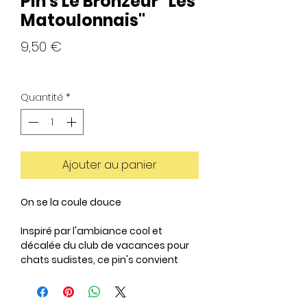
Pin's Le Bronzeur "Les
Matoulonnais"
Prix
9,50 €
Quantité
*
Ajouter au panier
On se la coule douce
Inspiré par l'ambiance cool et
décalée du club de vacances pour
chats sudistes, ce pin's convient
parfaitement aux fans de chats qui
aiment se la couler douce tout
comme leurs amis félins !