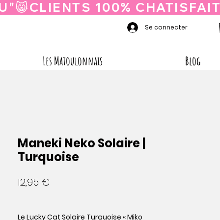
Se connecter
Les Matoulonnais
Blog
Maneki Neko Solaire |
Turquoise
Prix
12,95 €
Le
Lucky Cat Solaire Turquoise « Miko