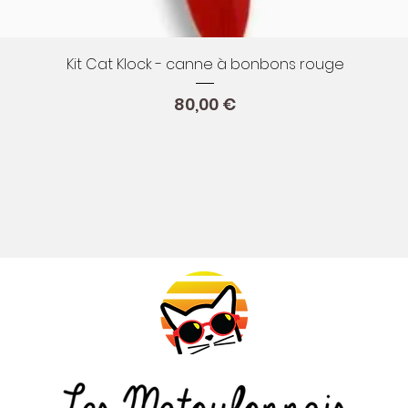
Aperçu rapide
Kit Cat Klock - canne à bonbons rouge
Prix
80,00 €