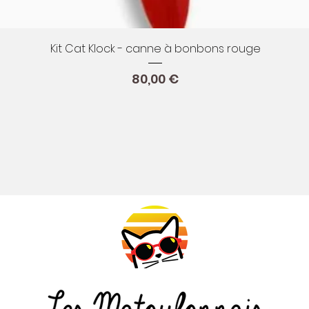
Aperçu rapide
Kit Cat Klock - canne à bonbons rouge
Prix
80,00 €