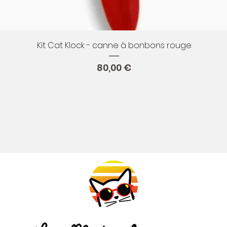
Aperçu rapide
Kit Cat Klock - canne à bonbons rouge
Prix
80,00 €