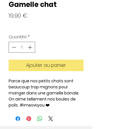
Gamelle chat
Prix
19,90 €
Quantité
*
Ajouter au panier
Parce que nos petits chats sont
beaucoup trop mignons pour
manger dans une gamelle banale.
On aime tellement nos boules de
poils. #imeowyou ❤️
🧡 Vase en céramique
👀 Taille: 23cm (H) *11cm (L) *11cm (l)