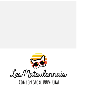
se détachera si votre matou se
bloque avec, alors pas d'inquiétude !
Autres modèles au choix :
Frida Catlo
Henri Catisse
Caractéristiques :
Entièrement réglable.
Équipé d’un clip de sécurité.
Charme d’émail assorti.
Concept Store 100% Chat
Suivez nous