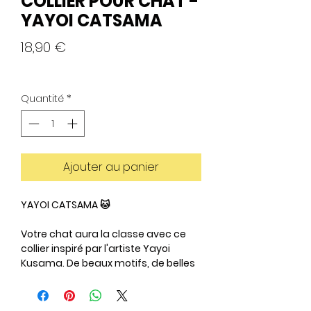
COLLIER POUR CHAT -
YAYOI CATSAMA
Prix
18,90 €
Quantité
*
Ajouter au panier
YAYOI CATSAMA 🐱
Votre chat aura la classe avec ce
collier inspiré par l'artiste Yayoi
Kusama. De beaux motifs, de belles
couleurs, un beau charme en émail
... 😻
Grâce à son clip de sécurité, le collier