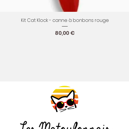
Aperçu rapide
Kit Cat Klock - canne à bonbons rouge
Prix
80,00 €