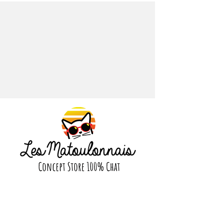
un véritable fraisier.
Caractéristiques :
Kit complet : pot, graines de fraises,
terreau, coupelle.
Fait en céramique.
Dimensions :
Grand : Largeur 12,7 x Longueur 17,7 x
Hauteur 11,4 cm
Concept Store 100% Chat
Suivez nous