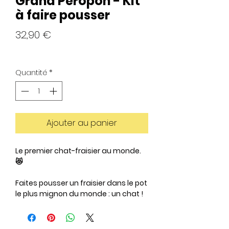
Grand Peropon - Kit
à faire pousser
Prix
32,90 €
Quantité
*
Ajouter au panier
Le premier chat-fraisier au monde.
😻
Faites pousser un fraisier dans le pot
le plus mignon du monde : un chat !
En laissant infuser la langue dans de
l'eau, elle fera pousser votre plante
petit à petit jusqu'au résultat final :