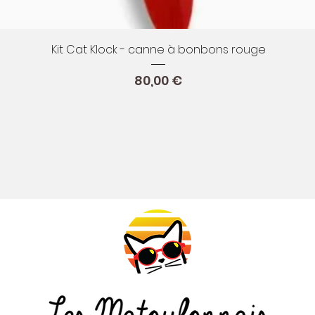
Aperçu rapide
Kit Cat Klock - canne à bonbons rouge
Prix
80,00 €