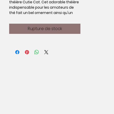
théière Cutie Cat. Cet adorable théière
indispensable pour les amateurs de
thé fait un bel ornement ainsi qu'un
accessoire de cuisine fonctionnel.
Dans un joli blanc doux, recouvert de
Rupture de stock
petits coeurs roses, cette théière est
amusante mais conçue pour s'adapter
à la maison de toute dame chat!