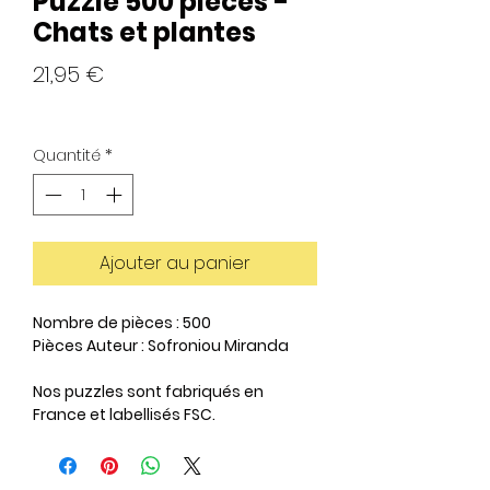
Puzzle 500 pièces -
Chats et plantes
Prix
21,95 €
Quantité
*
Ajouter au panier
Nombre de pièces : 500
Pièces Auteur : Sofroniou Miranda
Nos puzzles sont fabriqués en
France et labellisés FSC.
Pour chaque boîte vendue, nous
nous engageons à inverser 1% à une
association qui œuvre pour la