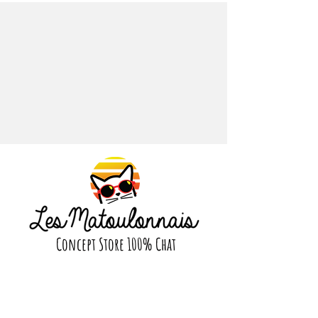
planète.
Retrouvez des illustrations
modernes et colorées, d'artistes
que nous affectionnons tout
particulièrement : Alain Thomas,
Laura Lhuillier, Rhi James, Nolwenn
Studio, Sara Boccaccini Meadows,
Orane Sigal, Coralie Fau, Maja
Tomljanovic, Miranda Sofroniou,
Sarah Gesek Studio, Marie Boiseau,
etc.
Laissez-nous vous faire voyager à
travers nos puzzles, dans un univers
joyeux et coloré
Concept Store 100% Chat
Suivez nous