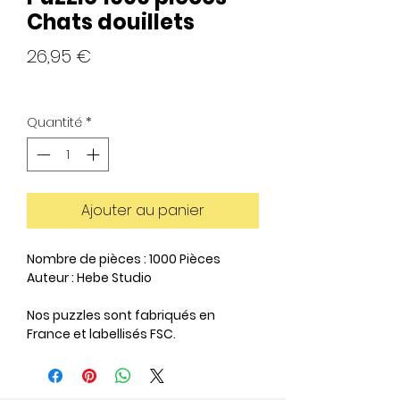
Chats douillets
Prix
26,95 €
Quantité
*
Ajouter au panier
Nombre de pièces : 1000 Pièces
Auteur : Hebe Studio
Nos puzzles sont fabriqués en
France et labellisés FSC.
Pour chaque boîte vendue, nous
nous engageons à inverser 1% à une
association qui œuvre pour la