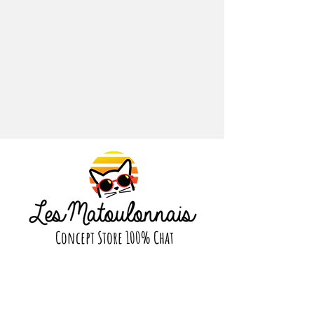
planète.
Retrouvez des illustrations
modernes et colorées, d'artistes
que nous affectionnons
particulièrement tout : Alain
Thomas, Laura Lhuillier, Rhi James,
Nolwenn Studio, Sara Boccaccini
Meadows, Orane Sigal, Coralie Fau,
Maja Tomljanovic, Miranda
Sofroniou, Sarah Gesek Studio, Marie
Boiseau, etc.
Laissez-nous vous faire voyager à
travers nos puzzles, dans un univers
joyeux et coloré
Concept Store 100% Chat
Suivez nous