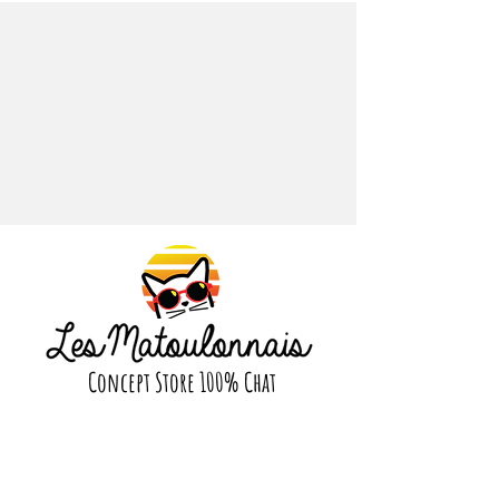
adorable pince à cheveux en forme
de chat. Fabriqué avec une
attention méticuleuse aux détails,
ce charmant accessoire ajoute une
touche féline à n'importe quelle
coiffure. Que vous fassiez des cours,
assistiez à une réunion
décontractée ou que vous
prélassiez simplement à la maison,
cette pince est le moyen idéal pour
maintenir votre coiffure en place
avec style.
Matière : acrylique
Dimensions : 7 x 3,5 cm
Poids : 15 g
Concept Store 100% Chat
Suivez nous