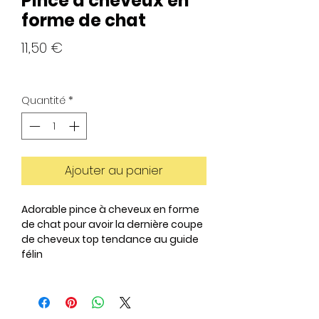
Pince à cheveux en
forme de chat
Prix
11,50 €
Quantité
*
Ajouter au panier
Adorable pince à cheveux en forme
de chat pour avoir la dernière coupe
de cheveux top tendance au guide
félin
Description :
Améliorez votre coiffure avec notre