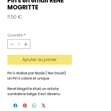
Pin's en émail RENÉ
MOGRITTE
Prix
11,50 €
Quantité
*
Ajouter au panier
Pin's réalisé par Niaski ( Nia Gould)
Un Pin's coloré et unique.
René Magritte était un artiste
surréaliste belge. Il est devenu
connu pour créer un certain nombre
d'images spirituelles et stimulantes.
Le Pin's «René Mogritte» serait le