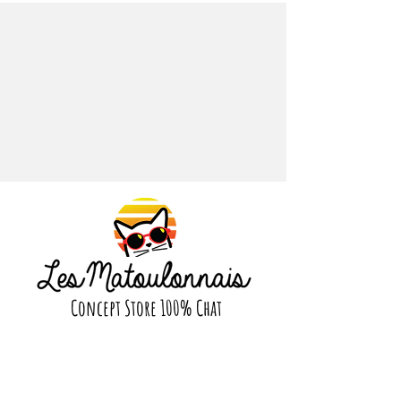
version miniature. Plus qu'un simple
objet décoratif, « Nova » devient un
symbole qui vous invite à regarder
vers l'avenir. Parfaite comme petit
porte-bonheur sur votre bureau, ou
en cadeau avant un nouveau
chapitre de votre vie.
Sur l'emballage, Nova se présente :
✨
Je suis Nova. J'illumine votre avenir.
Salut, je suis Nova. Je porte l'éclat
argenté des galaxies : froide, radieuse,
infinie. L'argent symbolise la curiosité,
les nouveaux départs, le premier pas
Concept Store 100% Chat
vers l'inconnu.
Suivez nous
Je crois à ce frisson qui précède les
grands moments, à la magie des
premières rencontres, à l'excitation