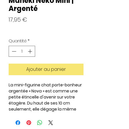
Maneki Neko Mini |
Argenté
Prix
17,95 €
Quantité
*
Ajouter au panier
La
mini-figurine chat porte-bonheur
argentée « Nova »
est comme une
petite étincelle d'avenir sur votre
étagère. Du haut de ses 10 cm
seulement, elle dégage la même
énergie que sa grande sœur.
Son nouvel emballage révèle toute
sa dimension cosmique, même en