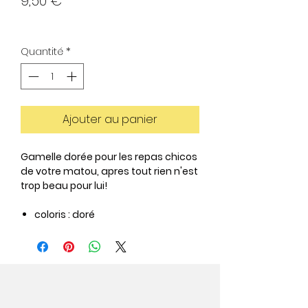
9,50 €
Quantité
*
Ajouter au panier
Gamelle dorée pour les repas chicos
de votre matou, apres tout rien n'est
trop beau pour lui!
coloris :
doré
matériau :
céramique
dimensions :
11,5 cm de diamètre x
H 4 cm
capacité :
300 mL
convient pour l'eau et la nourriture
entretien :
passe au lave-