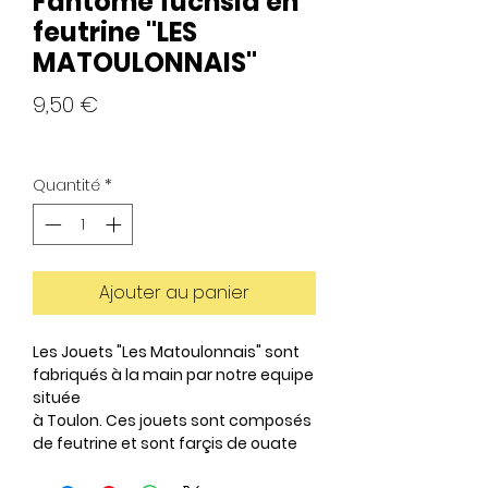
Fantôme fuchsia en
feutrine "LES
MATOULONNAIS"
Prix
9,50 €
Quantité
*
Ajouter au panier
Les Jouets "Les Matoulonnais" sont
fabriqués à la main par notre equipe
située
à Toulon. Ces jouets sont composés
de feutrine et sont farçis de ouate
et de