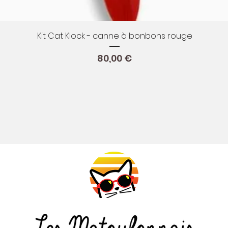
Aperçu rapide
Kit Cat Klock - canne à bonbons rouge
Prix
80,00 €