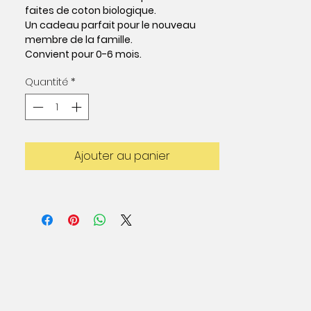
faites de coton biologique.
Un cadeau parfait pour le nouveau
membre de la famille.
Convient pour 0-6 mois.
Quantité
*
Laver à 30 degrés.
Conditionnement : 1 paire de
chaussettes par boîte.
Ajouter au panier
Matériaux du produit :
Chaussettes : 76 % coton biologique
16 % chinlon
5 % élastique
3 % élasthanne
Matériau d'emballage :
Boîte : Carton (recyclable)
Dimensions du produit :
largeur : 5,8 cm