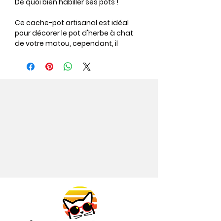
De quoi bien habiller ses pots !
Ce cache-pot artisanal est idéal
pour décorer le pot d'herbe à chat
de votre matou, cependant, il
convient bien évidemment à tout
type de plantes !
Pour chaque achat, 1€ est reversé à
une coopérative artisanale
Congolaise.
Caractéristiques :
Panière : paille naturelle tissée avec
du plastique recyclé.
Fabriqué artisanalement
Dimensions :
Diamètre intérieur: environ 11/12cm.
Hauteur : 12 cm (sans les oreilles)
Attention :